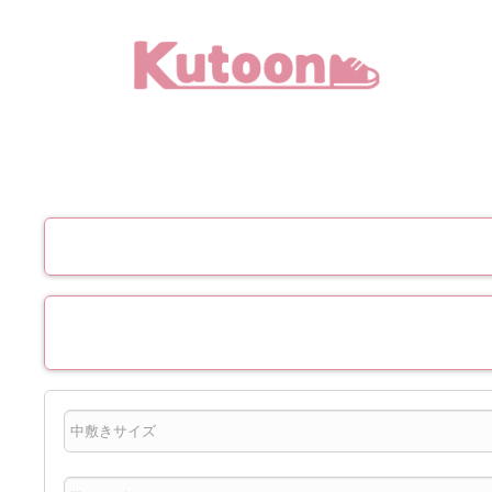
メ
イ
ン
コ
ン
テ
ン
ツ
へ
移
動