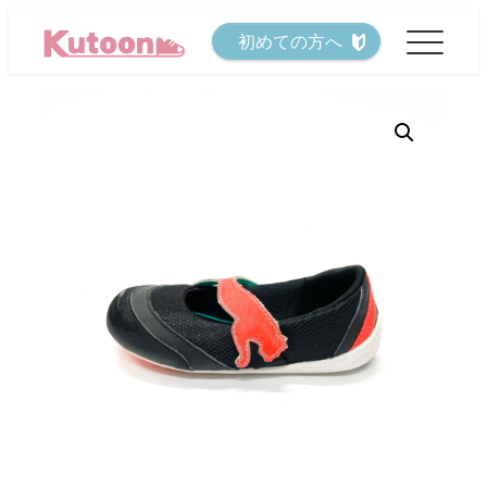
メ
初めての方へ
イ
ン
コ
ン
テ
ン
ツ
へ
移
動