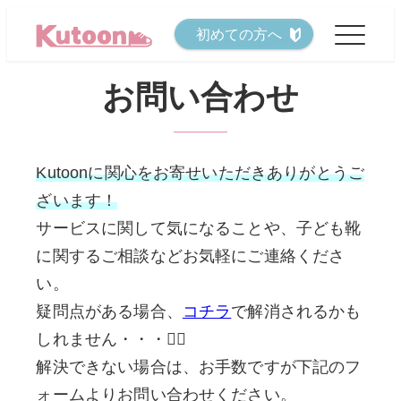
メ
初めての方へ
イ
ン
お問い合わせ
コ
ン
テ
Kutoonに関心をお寄せいただきありがとうご
ン
ざいます！
ツ
サービスに関して気になることや、子ども靴
へ
に関するご相談などお気軽にご連絡くださ
移
い。
動
疑問点がある場合、
コチラ
で解消されるかも
しれません・・・🙇‍♂️
解決できない場合は、お手数ですが下記のフ
ォームよりお問い合わせください。