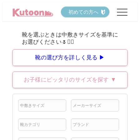
メ
初めての方へ
イ
ン
コ
ン
テ
靴の選び方を詳しく見る ▶
ン
ツ
お子様にピッタリのサイズを探す
▼
へ
移
動