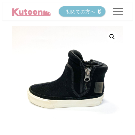
メ
初めての方へ
イ
ン
コ
ン
テ
ン
ツ
へ
移
動