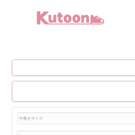
メ
イ
ン
コ
ン
テ
ン
ツ
へ
移
動