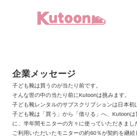
メ
イ
ン
コ
ン
テ
ン
企業メッセージ
ツ
へ
子ども靴は買うのが当たり前です。
移
そんな世の中の当たり前にKutoonは挑みます。
動
子ども靴レンタルのサブスクリプションは日本初
子ども靴は「買う」から「借りる」へ、Kutoon
に、半年間モニターの方々に使っていただきまし
ご利用いただいたモニターの約60％が契約を継