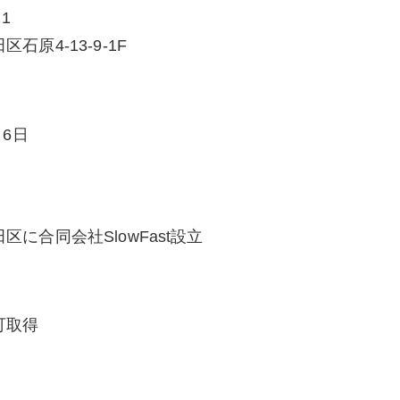
11
石原4-13-9-1F
月6日
区に合同会社SlowFast設立
可取得