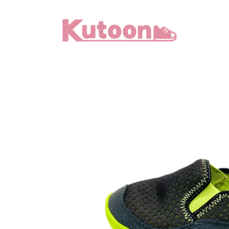
メ
イ
ン
コ
ン
テ
ン
ツ
へ
移
動