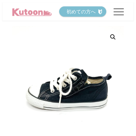
メ
初めての方へ
イ
ン
コ
ン
テ
ン
ツ
へ
移
動