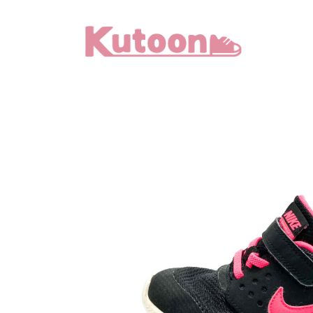
メ
イ
ン
コ
ン
テ
ン
ツ
へ
移
動