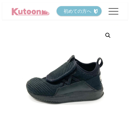
メ
初めての方へ
イ
ン
コ
ン
テ
ン
ツ
へ
移
動