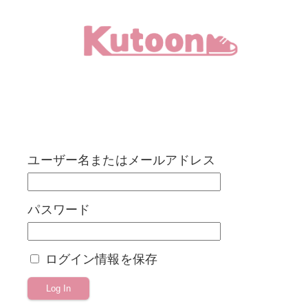
メ
イ
ン
コ
ン
テ
ン
ユーザー名またはメールアドレス
ツ
へ
移
パスワード
動
ログイン情報を保存