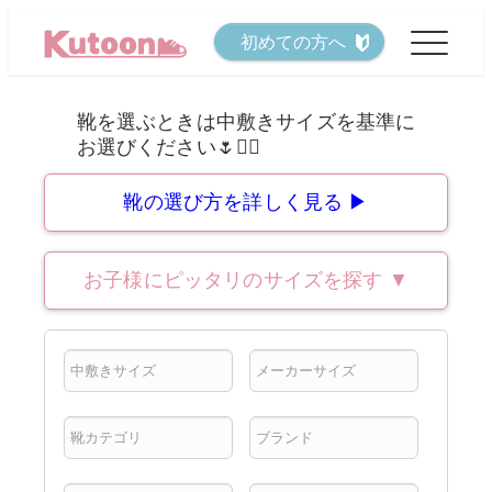
メ
初めての方へ
イ
ン
コ
ン
テ
靴の選び方を詳しく見る ▶
ン
ツ
お子様にピッタリのサイズを探す
▼
へ
移
動