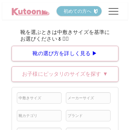
メ
初めての方へ
イ
ン
コ
ン
テ
靴の選び方を詳しく見る ▶
ン
ツ
お子様にピッタリのサイズを探す
▼
へ
移
動