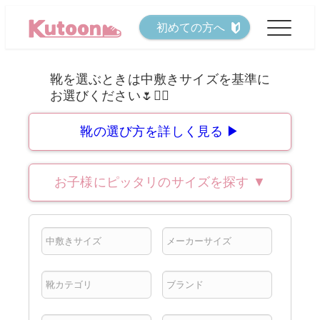
メ
初めての方へ
イ
ン
コ
ン
テ
靴の選び方を詳しく見る ▶
ン
ツ
お子様にピッタリのサイズを探す
▼
へ
移
動