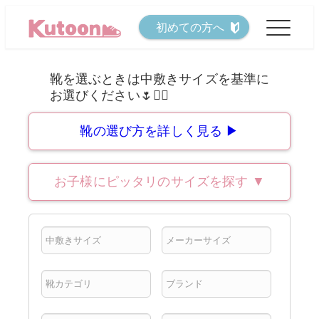
メ
初めての方へ
イ
ン
コ
ン
テ
靴の選び方を詳しく見る ▶
ン
ツ
お子様にピッタリのサイズを探す
▼
へ
移
動