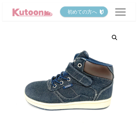
メ
初めての方へ
イ
ン
コ
ン
テ
ン
ツ
へ
移
動