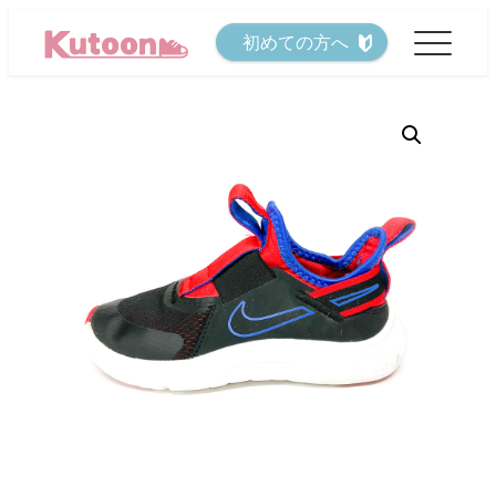
メ
初めての方へ
イ
ン
コ
ン
テ
ン
ツ
へ
移
動