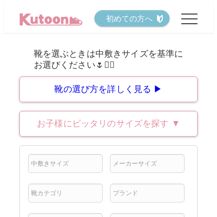
メ
初めての方へ
イ
ン
コ
ン
テ
靴の選び方を詳しく見る ▶
ン
ツ
お子様にピッタリのサイズを探す
▼
へ
移
動