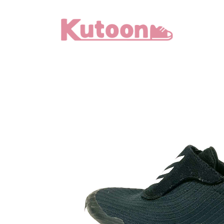
メ
イ
ン
コ
ン
テ
ン
ツ
へ
移
動