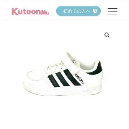
メ
初めての方へ
イ
ン
コ
ン
テ
ン
ツ
へ
移
動