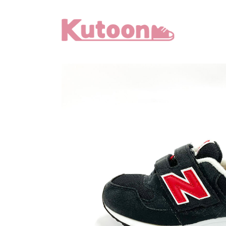
メ
イ
ン
コ
ン
テ
ン
ツ
へ
移
動