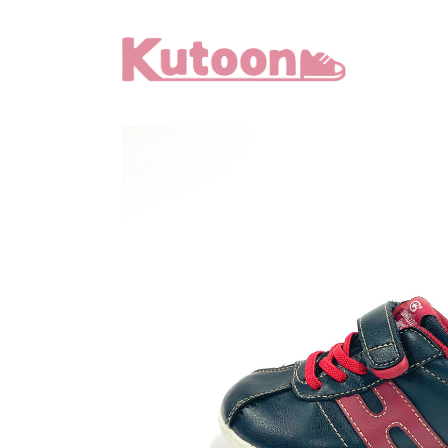
メ
イ
ン
コ
ン
テ
ン
ツ
へ
移
動