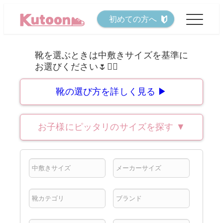
メ
初めての方へ
イ
ン
コ
ン
テ
靴の選び方を詳しく見る ▶
ン
ツ
お子様にピッタリのサイズを探す
▼
へ
移
動