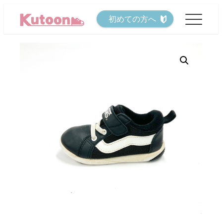
メ
初めての方へ
イ
ン
コ
ン
テ
ン
ツ
へ
移
動