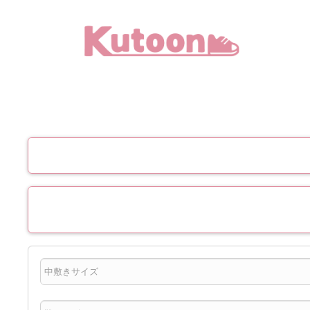
メ
イ
ン
コ
ン
テ
ン
ツ
へ
移
動