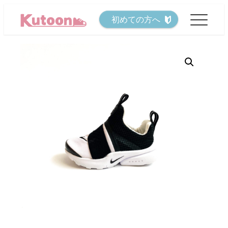
メ
初めての方へ
イ
ン
コ
ン
テ
ン
ツ
へ
移
動