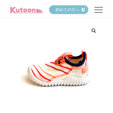
メ
初めての方へ
イ
ン
コ
ン
テ
ン
ツ
へ
移
動