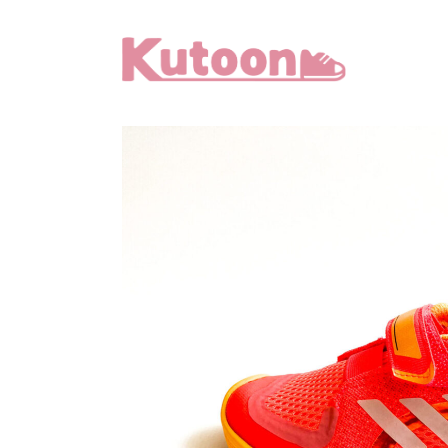
メ
イ
ン
コ
ン
テ
ン
ツ
へ
移
動