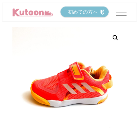
メ
初めての方へ
イ
ン
コ
ン
テ
ン
ツ
へ
移
動