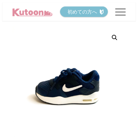
メ
初めての方へ
イ
ン
コ
ン
テ
ン
ツ
へ
移
動