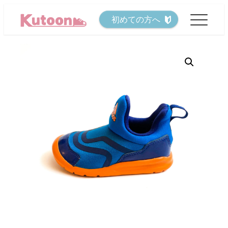
メ
初めての方へ
イ
ン
コ
ン
テ
ン
ツ
へ
移
動