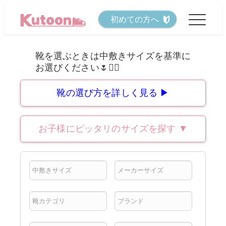
メ
初めての方へ
イ
ン
コ
ン
テ
靴の選び方を詳しく見る ▶
ン
ツ
お子様にピッタリのサイズを探す
▼
へ
移
動