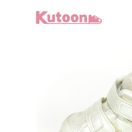
メ
イ
ン
コ
ン
テ
ン
ツ
へ
移
動