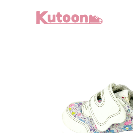
メ
イ
ン
コ
ン
テ
ン
ツ
へ
移
動