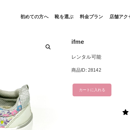
初めての方へ
靴を選ぶ
料金プラン
店舗アク
ifme
レンタル可能
商品ID: 28142
ifme
カートに入れる
個