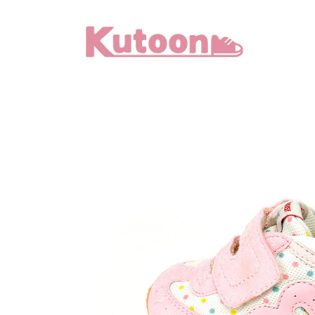
メ
イ
ン
コ
ン
テ
ン
ツ
へ
移
動