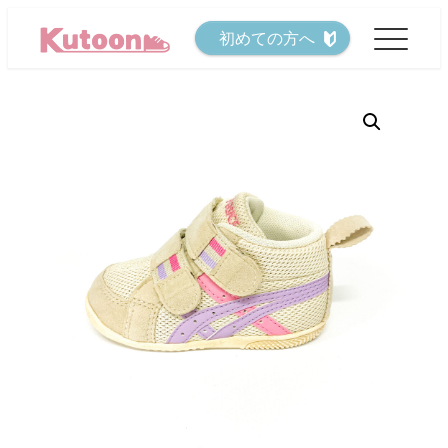
メ
初めての方へ
イ
ン
コ
ン
テ
ン
ツ
へ
移
動