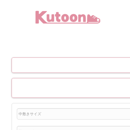
メ
イ
ン
コ
ン
テ
ン
ツ
へ
移
動