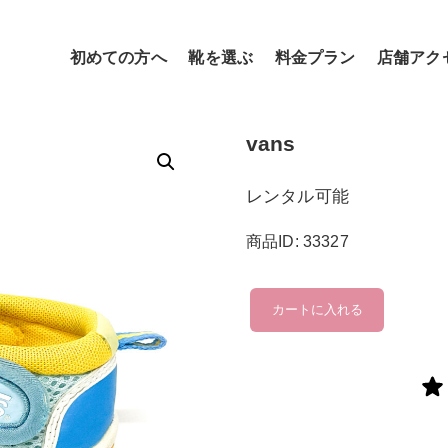
初めての方へ
靴を選ぶ
料金プラン
店舗アク
vans
レンタル可能
商品ID: 33327
vans
カートに入れる
個