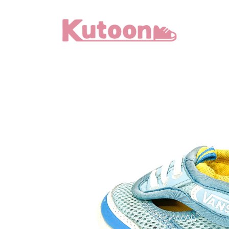
メ
イ
ン
コ
ン
テ
ン
ツ
へ
移
動