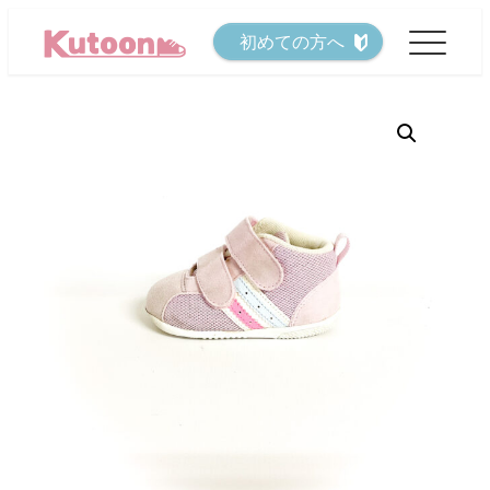
メ
初めての方へ
イ
ン
コ
ン
テ
ン
ツ
へ
移
動