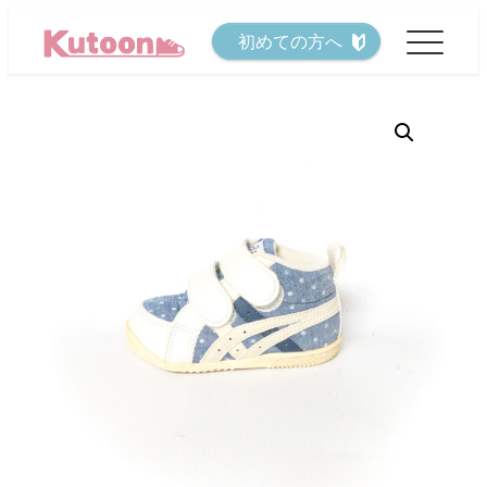
メ
初めての方へ
イ
ン
コ
ン
テ
ン
ツ
へ
移
動