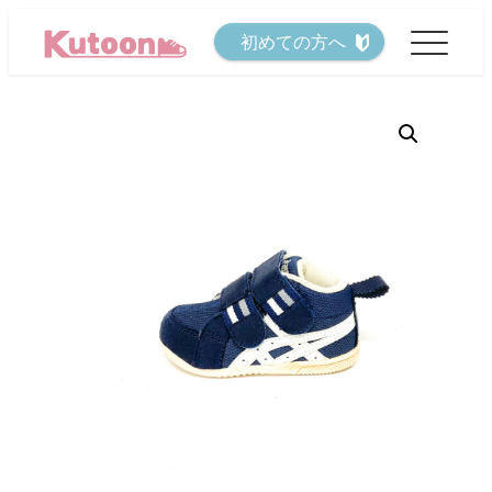
メ
初めての方へ
イ
ン
コ
ン
テ
ン
ツ
へ
移
動