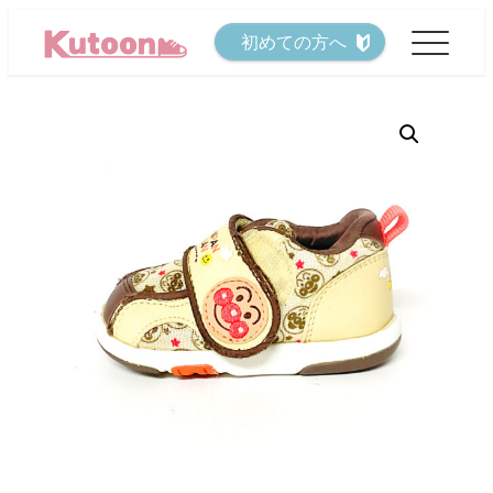
メ
初めての方へ
イ
ン
コ
ン
テ
ン
ツ
へ
移
動