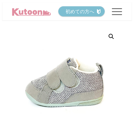
メ
初めての方へ
イ
ン
コ
ン
テ
ン
ツ
へ
移
動