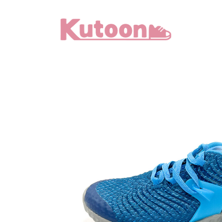
メ
イ
ン
コ
ン
テ
ン
ツ
へ
移
動