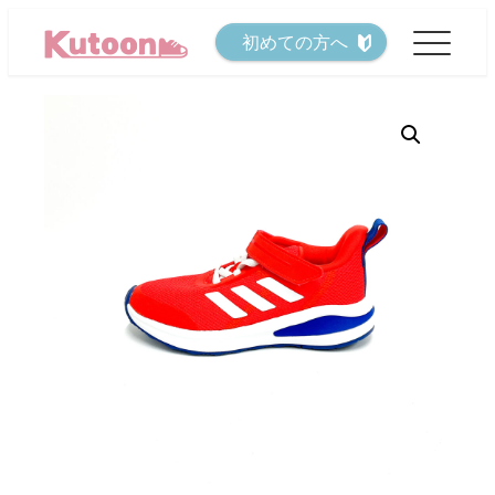
メ
初めての方へ
イ
ン
コ
ン
テ
ン
ツ
へ
移
動