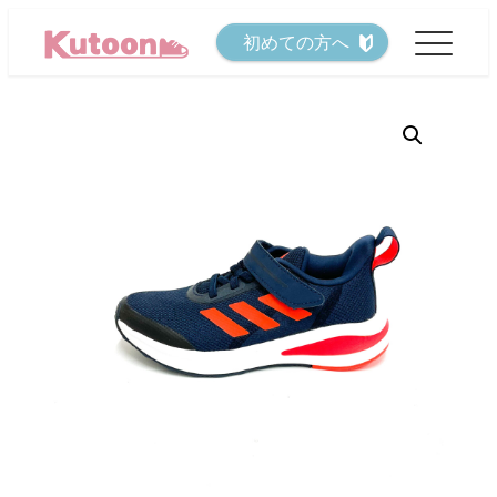
メ
初めての方へ
イ
ン
コ
ン
テ
ン
ツ
へ
移
動