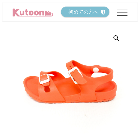
メ
初めての方へ
イ
ン
コ
ン
テ
ン
ツ
へ
移
動