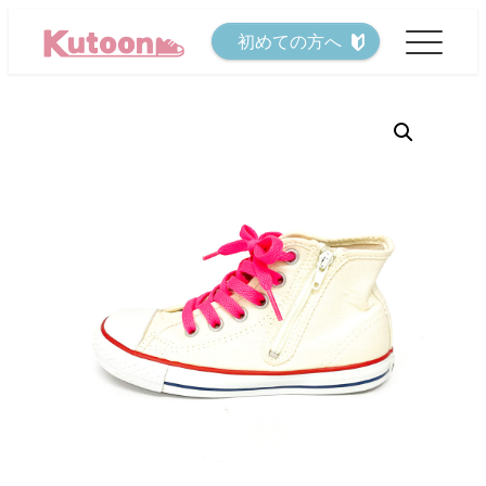
メ
初めての方へ
イ
ン
コ
ン
テ
ン
ツ
へ
移
動