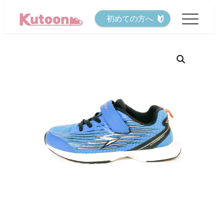
メ
初めての方へ
イ
ン
コ
ン
テ
ン
ツ
へ
移
動